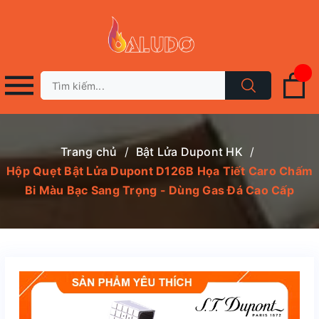
Trang chủ
/
Bật Lửa Dupont HK
/
Hộp Quẹt Bật Lửa Dupont D126B Họa Tiết Caro Chấm
Bi Màu Bạc Sang Trọng - Dùng Gas Đá Cao Cấp