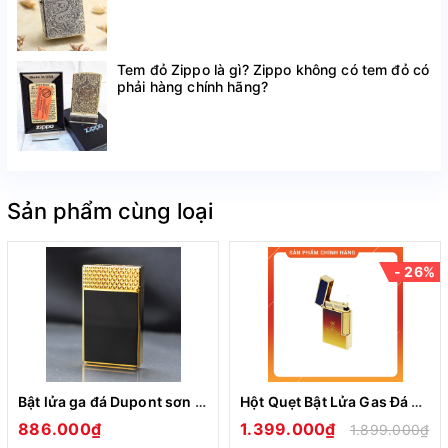
Tem đỏ Zippo là gì? Zippo không có tem đỏ có
phải hàng chính hãng?
Sản phẩm cùng loại
- 26%
Bật lửa ga đá Dupont sơn mài đen viền vàng nắp hoa văn tam giác D-232
Hột Quẹt Bật Lửa Gas Đá Kiểu Dáng Dupont Montecristo Dawn Light Tiếng Kêu Pong Pong Rất Hay
886.000₫
1.399.000₫
1.899.000₫