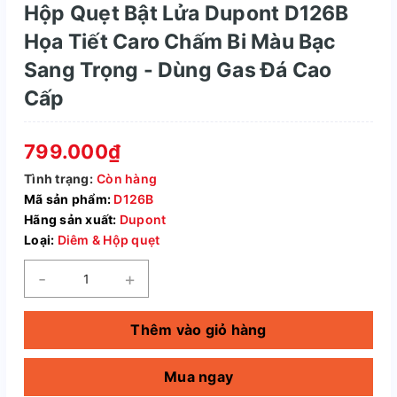
Hộp Quẹt Bật Lửa Dupont D126B
Họa Tiết Caro Chấm Bi Màu Bạc
Sang Trọng - Dùng Gas Đá Cao
Cấp
799.000₫
Tình trạng:
Còn hàng
Mã sản phẩm:
D126B
Hãng sản xuất:
Dupont
Loại:
Diêm & Hộp quẹt
-
+
Thêm vào giỏ hàng
Mua ngay