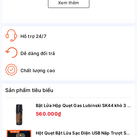
nghĩa vừa thể hiện được được đẳng cấp của 
Xem thêm
bạn
Hỗ trợ 24/7
Dễ dàng đổi trả
Chất lượng cao
Sản phẩm tiêu biểu
Bật Lửa Hộp Quẹt Gas Lubinski SK44 khò 3 tia nhìn rõ lượng gas, kèm theo đục Cigar cao cấp
560.000₫
Hột Quẹt Bật Lửa Sạc Điện USB Nắp Trượt SZ387 Kiêm Đồng Hồ Cầm Tay Nhỏ Gọn Tiện Lợi -Giao Màu Ngẫu Nhiên