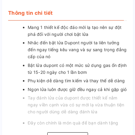
Thông tin chi tiết
Mang 1 thiết kế độc đáo mới lạ tạo nên sự đột
phá đối với người chơi bật lửa
Nhắc đến bật lửa Dupont người ta liên tưởng
đến ngay tiếng kêu vang và sự sang trọng đẳng
cấp của nó
Bật lửa dupont có một mức sử dụng gas ổn định
từ 15-20 ngày cho 1 lần bơm
Phụ kiện dễ dàng tìm kiếm và thay thế dễ dàng
Ngọn lửa luôn được giữ đều ngay cả khi gặp gió
Tay đánh lửa của dupont được thiết kế nằm
ngay viền cạnh vừa có sự mới lạ vừa thuận tiện
cho người dùng dễ dàng đánh lửa
Đây còn chính là món quà để bạn dành tặng 
cho người thân hay bạn bè của mình vừa ý 