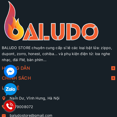
BALUDO STORE chuyên cung cấp sỉ lẻ các loại bật lửa: zippo,
dupont, zorro, honest, cohiba... và phụ kiện điện tử: loa nghe
nhạc, đài FM, bàn phím...
HƯỚNG DẪN
CHÍNH SÁCH
LIÊN HỆ
Nam Dư, Vĩnh Hưng, Hà Nội
0979008072
baludostore@gmail.com