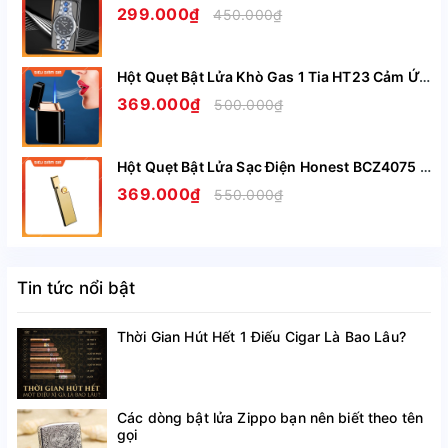
299.000₫
450.000₫
Hột Quẹt Bật Lửa Khò Gas 1 Tia HT23 Cảm Ứng Lắc Tay Có Ô Quan Sát Gas - Giao Màu Ngẫu Nhiên
369.000₫
500.000₫
Hột Quẹt Bật Lửa Sạc Điện Honest BCZ4075 Siêu Mỏng Sạc Nhanh Chỉ Trong 5 Phút - Nhiều Màu
369.000₫
550.000₫
Tin tức nổi bật
Thời Gian Hút Hết 1 Điếu Cigar Là Bao Lâu?
Các dòng bật lửa Zippo bạn nên biết theo tên
gọi