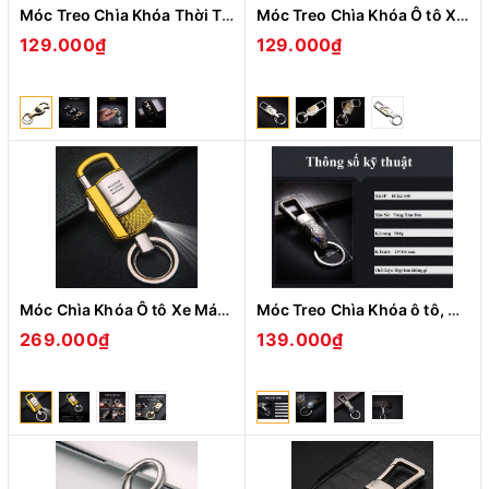
Móc Treo Chìa Khóa Thời Trang Đa Nặng Phui Bia Có Đèn Honest BCZ- 775 (Màu Ngẫu Nhiên)
Móc Treo Chìa Khóa Ô tô Xe Máy Honest BCK2-605 Xoay 360 Có Móc Đỉa Quần Nhỏ Gọn
129.000₫
129.000₫
Móc Chìa Khóa Ô tô Xe Máy Honest BCK2-686 Có Bật Lửa Kiêm Đèn Pin Tiện Lợi Đẹp Độc Lạ ( giao màu ngẫu nhiên )
Móc Treo Chìa Khóa ô tô, Xe Máy Honest BCK2-648 Hình Đầu Hổ Mắt Ngọc Cực Chất Xoay 360 Độ ( giao màu ngẫu nhiên )
269.000₫
139.000₫