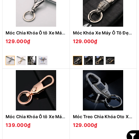
Móc Chìa Khóa Ô tô Xe Máy Nhỏ Gọn BCK2-675 Có Móc Đỉa Quần Xoay 360° ( giao màu ngẫu nhiên )
Móc Khóa Xe Máy Ô Tô Đẹp Gài Thắt Lưng Tiện Lợi BCK-509 Đẹp Độc Lạ Bền Chắc Sang Trọng ( giao màu ngẫu nhiên )
129.000₫
129.000₫
Móc Chìa Khóa Ô tô Xe Máy Jobon ZB-098 Có Móc Đỉa Quần ( giao màu ngẫu nhiên )
Móc Treo Chìa Khóa Oto Xe Máy Jobon ZB-6607 Đa Năng Có Đèn Led Kiêm Khui Bia Tiện Lợi ( giao màu ngẫu nhiên )
139.000₫
129.000₫