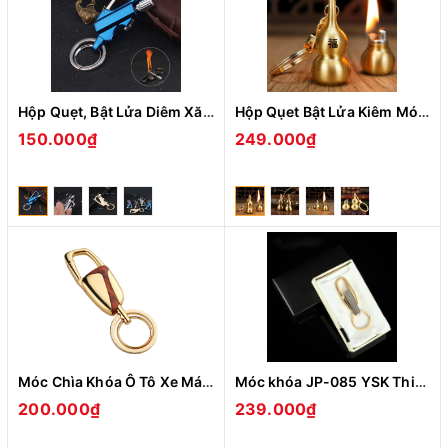
Hộp Quẹt, Bật Lửa Diêm Xăng Kiêm Móc Khóa BCK2-666 (Màu Ngẫu Nhiên)
Hộp Qụet Bật Lửa Kiêm Móc Khóa Chief CF202 Thiết Kế Hình Qủa Hồ Lô Đẹp Độc Lạ - Dùng Xăng Bấc Đá Cao Cấp
150.000₫
249.000₫
Móc Chìa Khóa Ô Tô Xe Máy Cao Cấp Gài Thắt Lưng Tiện Lợi Jobon ZB-190 Nhỏ Gọn
Móc khóa JP-085 YSK Thiết Kế Mới Đẹp Độc Lạ Móc Chìa Khóa Ô Tô Xe Máy Cao Cấp Gài Thắt Lưng Tiện Lợi
200.000₫
239.000₫