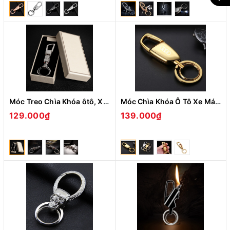
Móc Treo Chìa Khóa ôtô, Xe Máy Jobon ZB-8773 Hình Đầu Rồng Mắt Ngọc Cực Chất ( giao màu ngẫu nhiên )
Móc Chìa Khóa Ô Tô Xe Máy Cao Cấp Gài Thắt Lưng Tiện Lợi Jobon ZB-190 Nhỏ Gọn ( giao màu ngẫu nhiên )
129.000₫
139.000₫