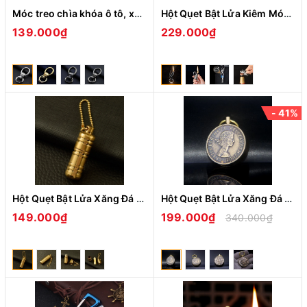
Móc treo chìa khóa ô tô, xe máy Honest BC-PK1102 hình đầu lâu cực ngầu (màu ngẫu nhiên)
Hột Qụet Bật Lửa Kiêm Móc Khóa, Mở Nắp Chai Đa Năng H905 Đẹp Độc Lạ Màu Đen Sang Trọng - Dùng Xăng Bấc Đá
139.000₫
229.000₫
- 41%
Hột Quẹt Bật Lửa Xăng Đá Kiêm Móc Khóa Dolphin HY-621 Thiết Kế Độc Lạ Nhỏ Gọn - Dùng Xăng Bấc Đá Cao Cấp
Hột Quẹt Bật Lửa Xăng Đá Kiêm Móc Khóa Zorro Z623 Thiết Kế Độc Lạ - Dùng Xăng Bấc Đá Cao Cấp
149.000₫
199.000₫
340.000₫