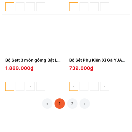
Bộ Sett 3 món gômg Bật Lửa, Ống Đựng, Dao Cắt Xì Gà Dành Cho Phái Nam
Bộ Sét Phụ Kiện Xì Gà YJA-10018 Bao Gồm Hột Quẹt Bật Lửa, Đục xì gà, Kệ cigar, Thông cigar Cao Cấp (giao màu ngẫu nhiên)
1.869.000₫
739.000₫
«
1
2
»