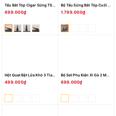
Tẩu Bắt Tóp Cigar Sừng TS02 Ring Size 42-60 Hàng Thủ Công
Bộ Tẩu Sừng Bắt Tóp Cuối Điếu Cigar 4 chiếc COB-TS01 Cao Cấp- Món Quà Ý Nghĩa Cho Sức Khỏe
699.000₫
1.799.000₫
Hột Quẹt Bật Lửa Khò 3 Tia H179A Có Đục Kiêm Giá Đỡ Xì Ga - Nhiều Màu
Bộ Set Phụ Kiện Xì Gà 2 Món HB528 Bật Lửa Gas Khò 3 Tia Mạnh Mẽ + Dao Cắt Sắc Bén - Nhiều Màu
499.000₫
699.000₫