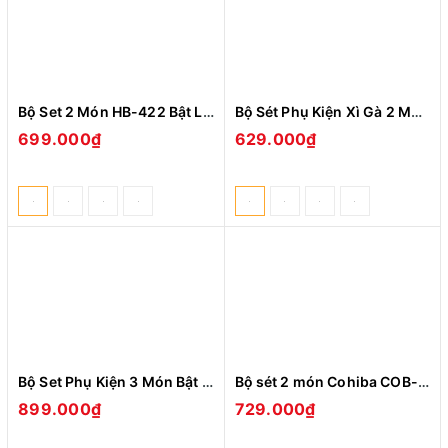
Bộ Set 2 Món HB-422 Bật Lửa Khò 2 Tia Có Bộ Dụng Cu Đa Năng + Dao Cắt XìGar Sắc Bén
Bộ Sét Phụ Kiện Xì Gà 2 Món HB115 Bật Lửa Khò 3 Tia Kèm Đục Sắc Bén + D.ao C.ắt Thiết Kế Sang Trọng Cao Cấp
699.000₫
629.000₫
Bộ Set Phụ Kiện 3 Món Bật LửaKhò Gas Mạnh Mẽ, Dao Cắt, Gạt Tàn Xì Ga HB-360 Cao Cấp- Nhiêu Màu
Bộ sét 2 món Cohiba COB-360 gồm Bật Lửa Khò bộ 3 tia kèm đục + Dao cắt các mầu dùng gas cao cấp
899.000₫
729.000₫