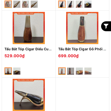
Tẩu Bắt Tóp Cigar Điếu Cuối Gỗ Sừng Mini TGS04 Ring Size 28-42 Hàng Thủ Công
Tẩu Bắt Tóp Cigar Gỗ Phối Sừng TGS03 Ring Size 42-57 Hàng Thủ Công - Quà Tặng Ý Nghĩa Cho Sức Khỏe Nam Giới
529.000₫
699.000₫