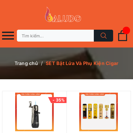
Trang chủ
/
SET Bật Lửa Và Phụ Kiện Cigar
- 35%