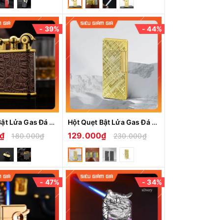
- 39%
- 44%
Hột Quẹt Bật Lửa Gas Đá DC1809 Bọc Da Vân Cá Sấu Khẳng Định Phong Cách Riêng
Hột Quẹt Bật Lửa Gas Đá XF-569 Siêu Mỏng Nhẹ Tay Đánh Lửa Restro -Nhiều Hình
0₫
129.000₫
180.000₫
230.000₫
- 47%
- 34%