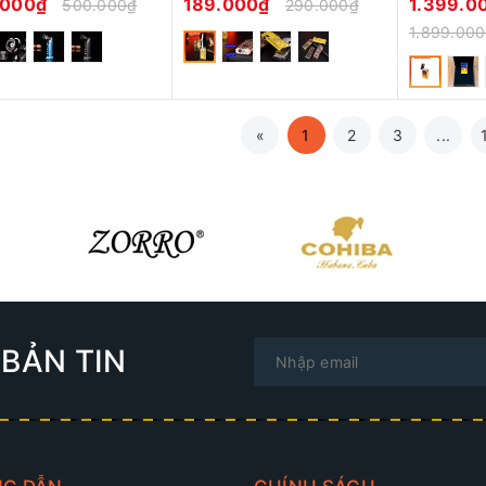
.000₫
189.000₫
1.399.0
500.000₫
290.000₫
1.899.00
«
1
2
3
...
BẢN TIN