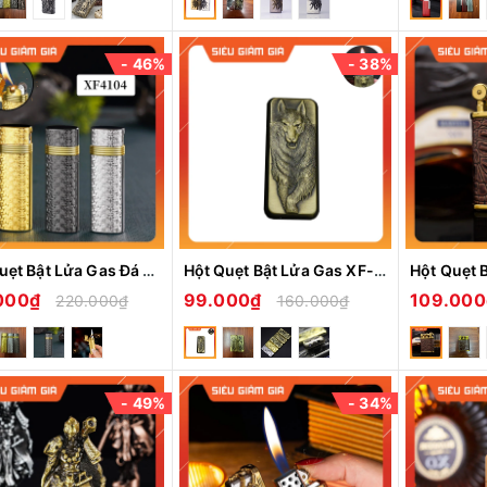
- 46%
- 38%
Hột Quẹt Bật Lửa Gas Đá XF4101 Lửa Chéo Châm Tẩu, Châm Điếu Cày Cực Tiện Lợi - Nhiều Màu
Hột Quẹt Bật Lửa Gas XF-612 Siêu Mỏng Nhẹ Hoạt Tiết Sói, Đại Bàng Dũng Mãnh-Giao Hình Ngẫu Nhiên
.000₫
99.000₫
109.00
220.000₫
160.000₫
- 49%
- 34%