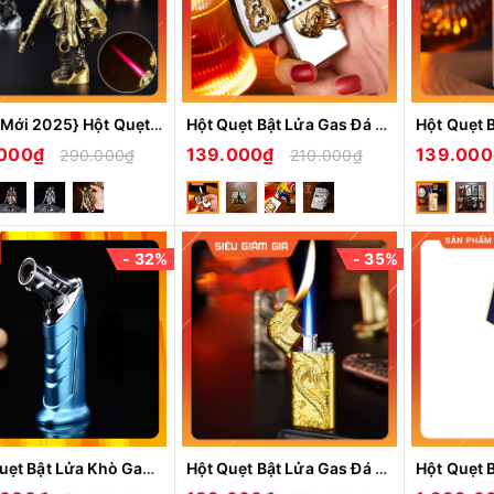
{Mẫu Mới 2025} Hột Quẹt Bật Lửa Gas XF5301 Mô Hình Tôn Ngộ Không 3D Cực Chất - Nhiều Màu
Hột Quẹt Bật Lửa Gas Đá ZF1913 Chống Gió Tốt, Họa Tiết Đầu Lâu 3D Cực Đẹp - Nhiều Màu
.000₫
139.000₫
139.00
290.000₫
210.000₫
- 32%
- 35%
Hột Quẹt Bật Lửa Khò Gas 1 Tia Cực Mạnh Jobon Zb-313A Thiết Kế Đẹp Độc Lạ Tiện Lợi - Nhiều Màu
Hột Quẹt Bật Lửa Gas Đá BK-909 Hình Rồng Nổi 2 Chế Độ Lửa -Nhiều Màu