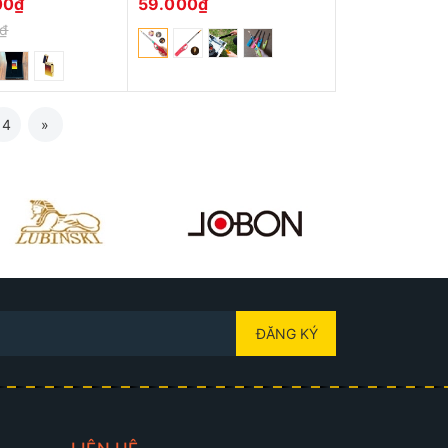
00₫
59.000₫
0₫
14
»
ĐĂNG KÝ