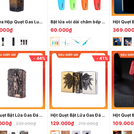
Bật Lửa Hộp Quẹt Gas Lubinski SK44 khò 3 tia nhìn rõ lượng gas, kèm theo đục Cigar cao cấp
Bật lửa vòi dài châm bếp HENG-CHEN an toàn, tiện lợi
.000₫
60.000₫
369.00
- 44%
- 41%
Hột Quẹt Bật Lửa Gas Đá YF832 Đắp Nổi Họa Tiết Tôn Ngộ Không Cưỡi Mây - Giao Màu Ngẫu Nhiên
Hột Quẹt Bật Lửa Gas Đá Z1050 Ốp Nổi 3 Mặt Họa Tiết Nữ Chiến Binh Amazon Thần Thoại Cực Đẹp -Nhiều Màu
.000₫
129.000₫
109.00
229.000₫
219.000₫