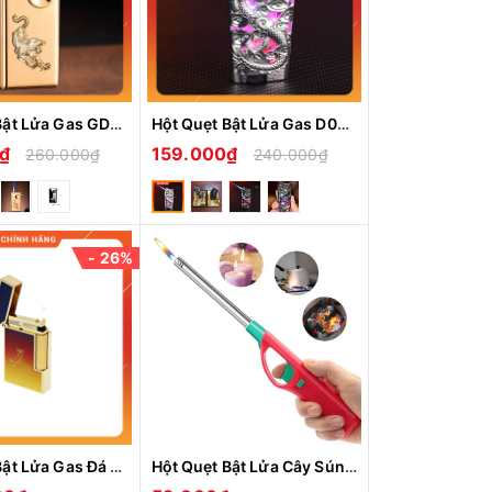
Hột Quẹt Bật Lửa Gas GD55 Lửa Khò 1 Tia Mạnh Mẽ Đắp Nổi Nhiều Họa Tiệt Độc Lạ -Giao Họa Tiết Ngẫu Nhiên
Hột Quẹt Bật Lửa Gas D039 Lộ Thiên Ốp Họa Tiết Rồng Nổi Độc Đáo Có Đèn Led Cực Kỳ Nổi Bật-Nhiều Màu
0₫
159.000₫
260.000₫
240.000₫
- 26%
Hột Quẹt Bật Lửa Gas Đá Kiểu Dáng Dupont Montecristo Dawn Light Tiếng Kêu Pong Pong Rất Hay
Hột Quẹt Bật Lửa Cây Súng Mồi Lửa Bếp Gas Bếp Cồn An Toàn Tiện Lợi MàuNgẫu Nhiên