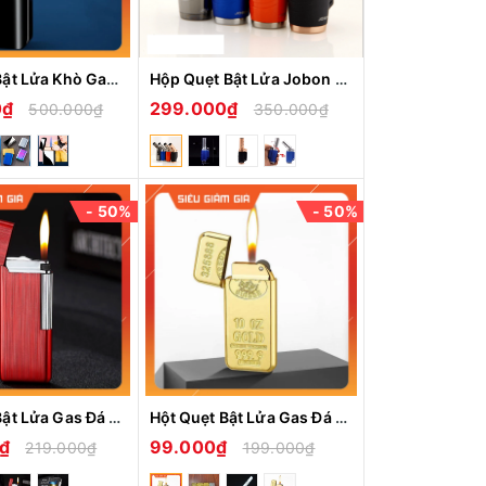
Hột Quẹt Bật Lửa Khò Gas 1 Tia HT23 Cảm Ứng Lắc Tay Có Ô Quan Sát Gas - Giao Màu Ngẫu Nhiên
Hộp Quẹt Bật Lửa Jobon ZB-578 Khò 3 Tia Đầu Xoay Hai Chiều Để Bàn - (Nhiều màu)
0₫
299.000₫
500.000₫
350.000₫
- 50%
- 50%
Hột Quẹt Bật Lửa Gas Đá XF805 Siêu Mỏng Nhẹ Thiết Kế Restro Sang Trọng Lịch Lãm - Nhiều Màu
Hột Quẹt Bật Lửa Gas Đá XF624 Khắc Họa Tiết Hình Rồng, Hoa Văn, Thỏi Vàng 999 Siêu Mỏng Nhẹ Tiện Lợi - Giao Ngẫu Nhiên
0₫
99.000₫
219.000₫
199.000₫