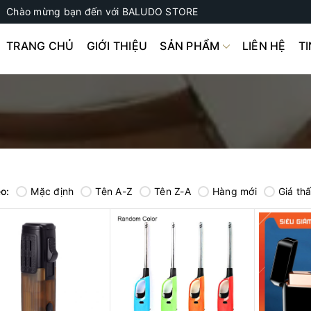
Chào mừng bạn đến với BALUDO STORE
TRANG CHỦ
GIỚI THIỆU
SẢN PHẨM
LIÊN HỆ
T
o:
Mặc định
Tên A-Z
Tên Z-A
Hàng mới
Giá th