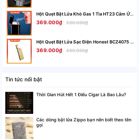
đẳng cấp của bạn
Hột Quẹt Bật Lửa Khò Gas 1 Tia HT23 Cảm Ứng Lắc Tay Có Ô Quan Sát Gas - Giao Màu Ngẫu Nhiên
3, Chính Sách Bảo Hành:
369.000₫
500.000₫
-Bảo hành 1 đổi 1 trong vòng 1 tháng nếu xảy ra lỗi của nhà 
sản xuất
Hột Quẹt Bật Lửa Sạc Điện Honest BCZ4075 Siêu Mỏng Sạc Nhanh Chỉ Trong 5 Phút - Nhiều Màu
369.000₫
550.000₫
- Bảo hành 12 tháng nêu sản phẩm xảy ra sự cố gì trong sản 
phẩm
4, Sự Cam Kết Từ Nhà Bán:
Tin tức nổi bật
-Hình ảnh như nào sản phẩm đúng như vậy
Thời Gian Hút Hết 1 Điếu Cigar Là Bao Lâu?
- Đóng hàng theo đúng tiêu cầu của khách hàng
- Sản phẩm đóng gói: chống nước, chống sốc va đập để hàng 
luôn được đến tay khách hàng chất lượng
Các dòng bật lửa Zippo bạn nên biết theo tên
gọi