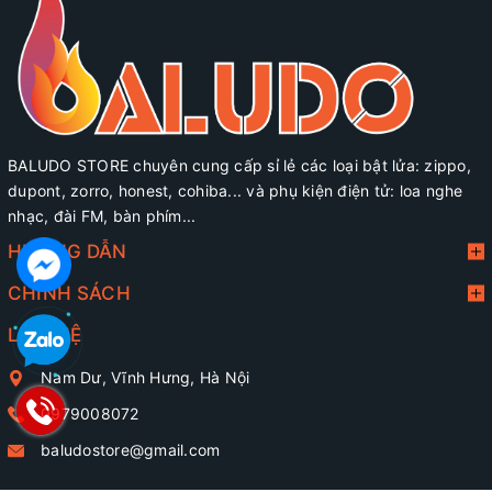
BALUDO STORE chuyên cung cấp sỉ lẻ các loại bật lửa: zippo,
dupont, zorro, honest, cohiba... và phụ kiện điện tử: loa nghe
nhạc, đài FM, bàn phím...
HƯỚNG DẪN
CHÍNH SÁCH
LIÊN HỆ
Nam Dư, Vĩnh Hưng, Hà Nội
0979008072
baludostore@gmail.com