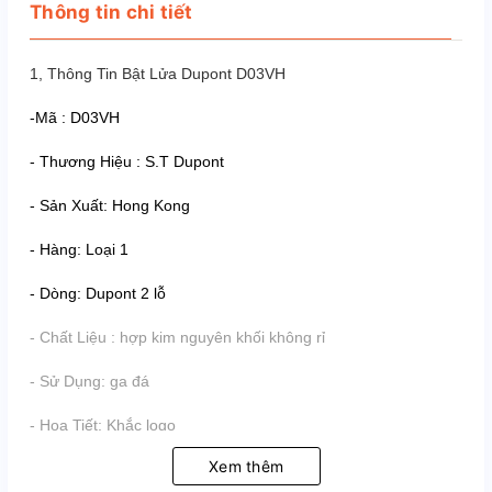
Thông tin chi tiết
1, Thông Tin Bật Lửa Dupont D03VH
-Mã : D03VH
- Thương Hiệu : S.T Dupont
- Sản Xuất: Hong Kong
- Hàng: Loại 1
- Dòng: Dupont 2 lỗ
- Chất Liệu : hợp kim nguyên khối không rỉ
- Sử Dụng: ga đá
- Họa Tiết: Khắc logo
Xem thêm
- Màu: Vàng Hồng