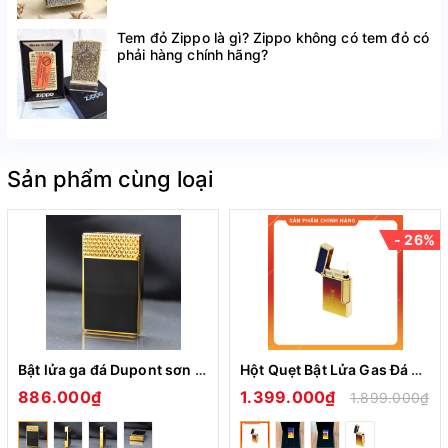
Tem đỏ Zippo là gì? Zippo không có tem đỏ có
phải hàng chính hãng?
Sản phẩm cùng loại
- 26%
Bật lửa ga đá Dupont sơn mài đen viền vàng nắp hoa văn tam giác D-232
Hột Quẹt Bật Lửa Gas Đá Kiểu Dáng Dupont Montecristo Dawn Light Tiếng Kêu Pong Pong Rất Hay
886.000₫
1.399.000₫
1.899.000₫