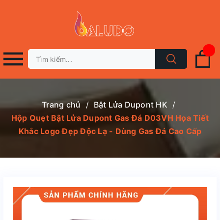
Trang chủ
/
Bật Lửa Dupont HK
/
Hộp Quẹt Bật Lửa Dupont Gas Đá D03VH Họa Tiết
Khắc Logo Đẹp Độc Lạ - Dùng Gas Đá Cao Cấp