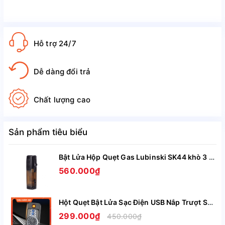
2, Công Dụng Đặc Điểm Nổi Bật:
-Mang 1 thiết kế độc đáo mới lạ tạo nên sự đột phá đối với 
người chơi bật lửa
Hỗ trợ 24/7
- Nhắc đến bật lửa Dupont người ta liên tưởng đến ngay tiếng 
Dễ dàng đổi trả
kêu vang và sự sang trọng đẳng cấp của nó
- Bật lửa dupont có một mức sử dụng ga ổn định từ 15-20 
Chất lượng cao
ngày cho 1 lần bơm
- Phụ kiện dễ dàng tìm kiếm và thay thế dễ dàng
Sản phẩm tiêu biểu
- Ngọn lửa luôn được giữ đều ngay cả khi gặp gió
Bật Lửa Hộp Quẹt Gas Lubinski SK44 khò 3 tia nhìn rõ lượng gas, kèm theo đục Cigar cao cấp
- Tay đánh lửa của dupont được thiết kế nằm ngay viền cạnh 
560.000₫
vừa có sự mới lạ vừa thuận tiện cho người dùng dễ dàng 
đánh lửa
Hột Quẹt Bật Lửa Sạc Điện USB Nắp Trượt SZ387 Kiêm Đồng Hồ Cầm Tay Nhỏ Gọn Tiện Lợi -Giao Màu Ngẫu Nhiên
- Đây còn chính là món quà để bạn dành tặng cho người thân 
299.000₫
450.000₫
hay bạn bè của mình vừa ý nghĩa vừa thể hiện được được 