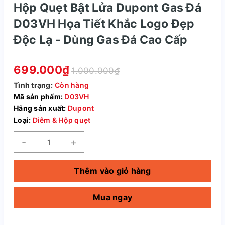
Hộp Quẹt Bật Lửa Dupont Gas Đá
D03VH Họa Tiết Khắc Logo Đẹp
Độc Lạ - Dùng Gas Đá Cao Cấp
699.000₫
1.000.000₫
Tình trạng:
Còn hàng
Mã sản phẩm:
D03VH
Hãng sản xuất:
Dupont
Loại:
Diêm & Hộp quẹt
-
+
Thêm vào giỏ hàng
Mua ngay