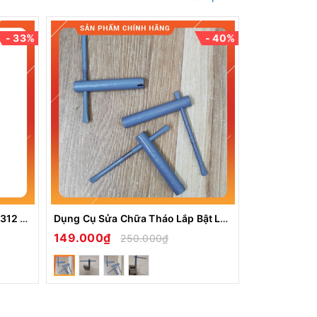
- 33%
- 40%
Hột Quẹt Bật Lửa Gas Đá DP-2312 Màu Xanh Titan Cực Đẹp Họa Tiết Độc Lạ
Dụng Cụ Sửa Chữa Tháo Lắp Bật Lửa Dupont Tools Thay Zoăng
149.000₫
1.399.00
250.000₫