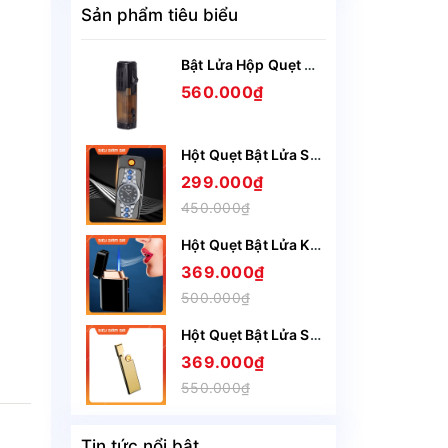
Sản phẩm tiêu biểu
Bật Lửa Hộp Quẹt Gas Lubinski SK44 khò 3 tia nhìn rõ lượng gas, kèm theo đục Cigar cao cấp
560.000₫
Hột Quẹt Bật Lửa Sạc Điện USB Nắp Trượt SZ387 Kiêm Đồng Hồ Cầm Tay Nhỏ Gọn Tiện Lợi -Giao Màu Ngẫu Nhiên
299.000₫
450.000₫
Hột Quẹt Bật Lửa Khò Gas 1 Tia HT23 Cảm Ứng Lắc Tay Có Ô Quan Sát Gas - Giao Màu Ngẫu Nhiên
369.000₫
500.000₫
Hột Quẹt Bật Lửa Sạc Điện Honest BCZ4075 Siêu Mỏng Sạc Nhanh Chỉ Trong 5 Phút - Nhiều Màu
369.000₫
550.000₫
Tin tức nổi bật