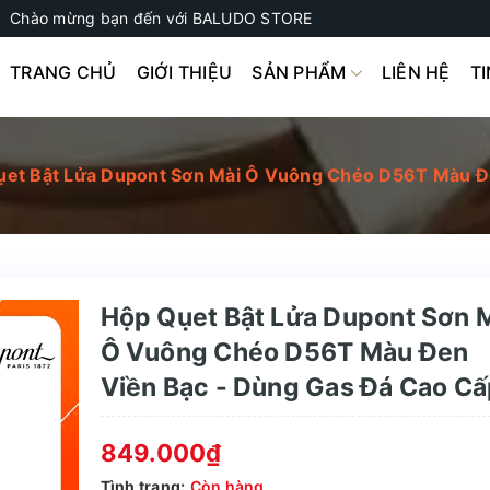
Chào mừng bạn đến với BALUDO STORE
TRANG CHỦ
GIỚI THIỆU
SẢN PHẨM
LIÊN HỆ
T
et Bật Lửa Dupont Sơn Mài Ô Vuông Chéo D56T Màu Đ
Hộp Qụet Bật Lửa Dupont Sơn 
Ô Vuông Chéo D56T Màu Đen
Viền Bạc - Dùng Gas Đá Cao C
849.000₫
Tình trạng:
Còn hàng