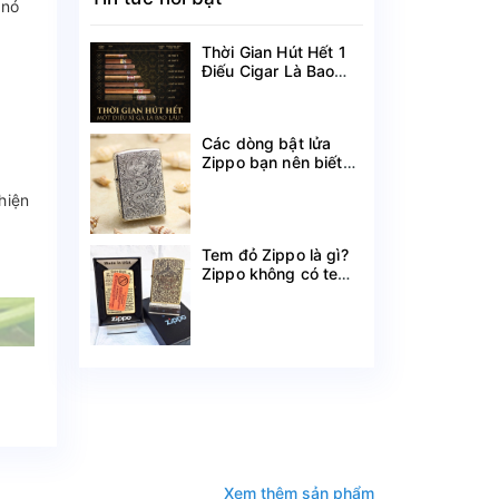
 nó
Thời Gian Hút Hết 1
Điếu Cigar Là Bao
Lâu?
Các dòng bật lửa
Zippo bạn nên biết
theo tên gọi
iện 
Tem đỏ Zippo là gì?
Zippo không có tem
đỏ có phải hàng
chính hãng?
Xem thêm sản phẩm