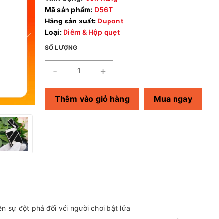
Mã sản phẩm:
D56T
Hãng sản xuất:
Dupont
Loại:
Diêm & Hộp quẹt
SỐ LƯỢNG
-
+
Thêm vào giỏ hàng
Mua ngay
ên sự đột phá đối với người chơi bật lửa