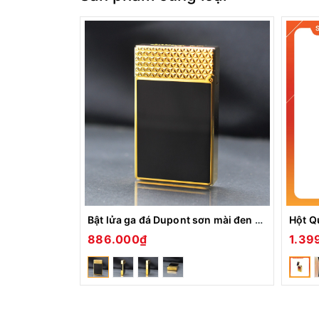
Bật lửa ga đá Dupont sơn mài đen viền vàng nắp hoa văn tam giác D-232
886.000₫
1.39