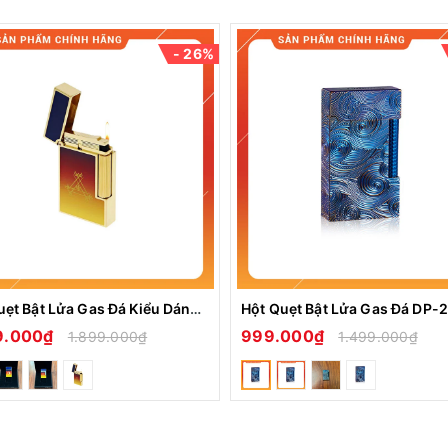
- 26%
Hột Quẹt Bật Lửa Gas Đá Kiểu Dáng Dupont Montecristo Dawn Light Tiếng Kêu Pong Pong Rất Hay
9.000₫
999.000₫
1.899.000₫
1.499.000₫