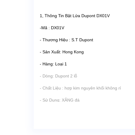
1, Thông Tin Bật Lửa Dupont DX01V
-Mã : DX01V
- Thương Hiệu : S.T Dupont
- Sản Xuất: Hong Kong
- Hàng: Loại 1
- Dòng: Dupont 2 lỗ
- Chất Liệu : hợp kim nguyên khối không rỉ
- Sử Dụng: XĂNG đá
- Họa Tiết: Ô Vuông Nổi 3D Đẹp Độc Lạ
- Màu: Vàng