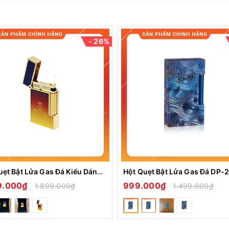
á đối với người chơi bật lửa
- 26%
ến ngay tiếng kêu vang và sự sang trọng đẳng cấp của nó
nh từ 15-20 ngày cho 1 lần bơm
 người thân hay bạn bè của mình vừa ý nghĩa vừa thể hiện được được
Hột Quẹt Bật Lửa Gas Đá Kiểu Dáng Dupont Montecristo Dawn Light Tiếng Kêu Pong Pong Rất Hay
9.000₫
999.000₫
1.899.000₫
1.499.000₫