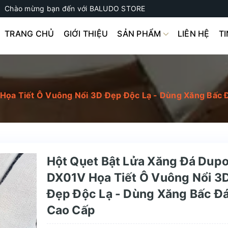
Chào mừng bạn đến với BALUDO STORE
TRANG CHỦ
GIỚI THIỆU
SẢN PHẨM
LIÊN HỆ
T
Họa Tiết Ô Vuông Nổi 3D Đẹp Độc Lạ - Dùng Xăng Bấc 
Hột Qụet Bật Lửa Xăng Đá Dup
DX01V Họa Tiết Ô Vuông Nổi 3
Đẹp Độc Lạ - Dùng Xăng Bấc Đ
Cao Cấp