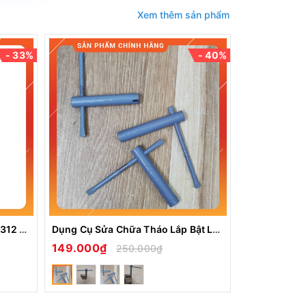
Xem thêm sản phẩm
- 33%
- 40%
 
Hột Quẹt Bật Lửa Gas Đá DP-2312 Màu Xanh Titan Cực Đẹp Họa Tiết Độc Lạ
Dụng Cụ Sửa Chữa Tháo Lắp Bật Lửa Dupont Tools Thay Zoăng
149.000₫
1.399.00
250.000₫