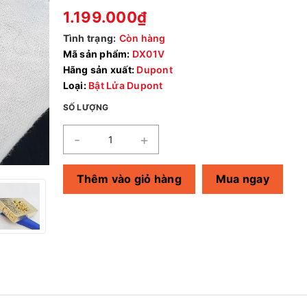
1.199.000₫
Tình trạng:
Còn hàng
Mã sản phẩm:
DX01V
Hãng sản xuất:
Dupont
Loại:
Bật Lửa Dupont
SỐ LƯỢNG
-
+
Thêm vào giỏ hàng
Mua ngay