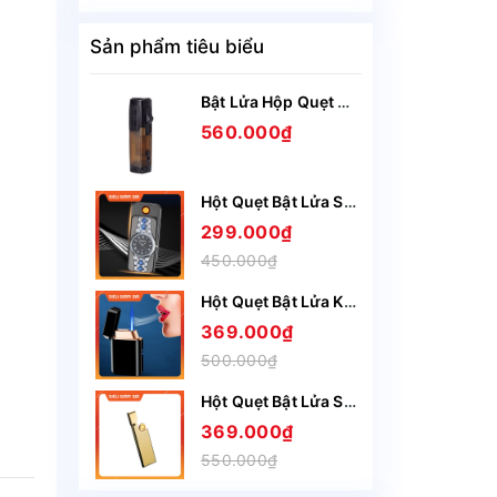
Sản phẩm tiêu biểu
Bật Lửa Hộp Quẹt Gas Lubinski SK44 khò 3 tia nhìn rõ lượng gas, kèm theo đục Cigar cao cấp
560.000₫
Hột Quẹt Bật Lửa Sạc Điện USB Nắp Trượt SZ387 Kiêm Đồng Hồ Cầm Tay Nhỏ Gọn Tiện Lợi -Giao Màu Ngẫu Nhiên
299.000₫
450.000₫
Hột Quẹt Bật Lửa Khò Gas 1 Tia HT23 Cảm Ứng Lắc Tay Có Ô Quan Sát Gas - Giao Màu Ngẫu Nhiên
369.000₫
500.000₫
Hột Quẹt Bật Lửa Sạc Điện Honest BCZ4075 Siêu Mỏng Sạc Nhanh Chỉ Trong 5 Phút - Nhiều Màu
369.000₫
550.000₫