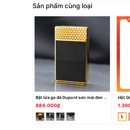
2, Công Dụng Đặc Điểm Nổi Bật:
Sản phẩm cùng loại
-Mang 1 thiết kế độc đáo mới lạ tạo nên sự đột ph
- Nhắc đến bật lửa Dupont người ta liên tưởng đ
- Bật lửa dupont có một mức sử dụng xăng ổn đị
- Phụ kiện dễ dàng tìm kiếm và thay thế dễ dàng
- Ngọn lửa luôn được giữ đều ngay cả khi gặp gió
- Đây còn chính là món quà để bạn dành tặng cho
đẳng cấp của bạn
Bật lửa ga đá Dupont sơn mài đen viền vàng nắp hoa văn tam giác D-232
886.000₫
1.39