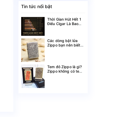
Tin tức nổi bật
Thời Gian Hút Hết 1
Điếu Cigar Là Bao
Lâu?
Các dòng bật lửa
Zippo bạn nên biết
theo tên gọi
Tem đỏ Zippo là gì?
Zippo không có tem
đỏ có phải hàng
chính hãng?