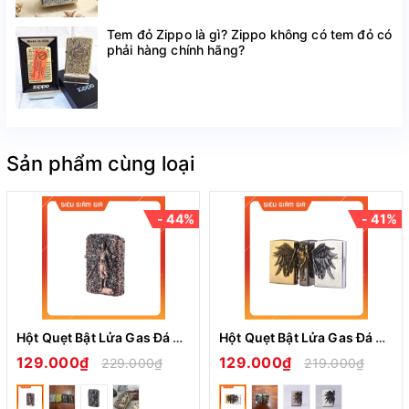
Tem đỏ Zippo là gì? Zippo không có tem đỏ có
phải hàng chính hãng?
Sản phẩm cùng loại
- 44%
- 41%
Hột Quẹt Bật Lửa Gas Đá YF832 Đắp Nổi Họa Tiết Tôn Ngộ Không Cưỡi Mây - Giao Màu Ngẫu Nhiên
Hột Quẹt Bật Lửa Gas Đá Z1050 Ốp Nổi 3 Mặt Họa Tiết Nữ Chiến Binh Amazon Thần Thoại Cực Đẹp -Nhiều Màu
129.000₫
129.000₫
229.000₫
219.000₫