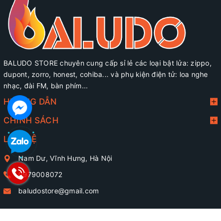
BALUDO STORE chuyên cung cấp sỉ lẻ các loại bật lửa: zippo,
dupont, zorro, honest, cohiba... và phụ kiện điện tử: loa nghe
nhạc, đài FM, bàn phím...
HƯỚNG DẪN
CHÍNH SÁCH
LIÊN HỆ
Nam Dư, Vĩnh Hưng, Hà Nội
0979008072
baludostore@gmail.com