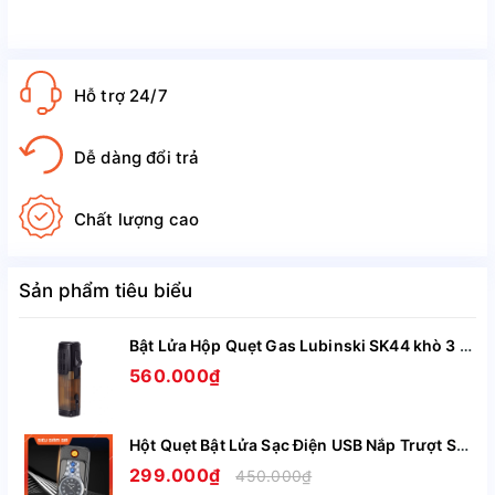
Hỗ trợ 24/7
Dễ dàng đổi trả
Chất lượng cao
Sản phẩm tiêu biểu
Bật Lửa Hộp Quẹt Gas Lubinski SK44 khò 3 tia nhìn rõ lượng gas, kèm theo đục Cigar cao cấp
560.000₫
Hột Quẹt Bật Lửa Sạc Điện USB Nắp Trượt SZ387 Kiêm Đồng Hồ Cầm Tay Nhỏ Gọn Tiện Lợi -Giao Màu Ngẫu Nhiên
299.000₫
450.000₫