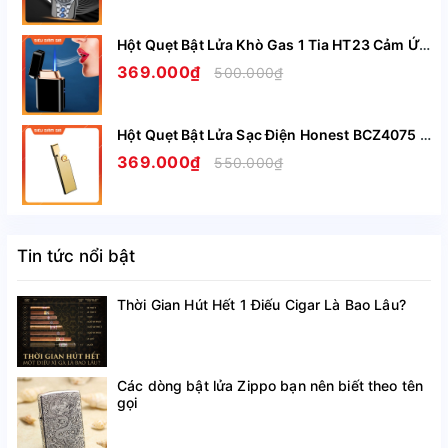
Hột Quẹt Bật Lửa Khò Gas 1 Tia HT23 Cảm Ứng Lắc Tay Có Ô Quan Sát Gas - Giao Màu Ngẫu Nhiên
369.000₫
500.000₫
Hột Quẹt Bật Lửa Sạc Điện Honest BCZ4075 Siêu Mỏng Sạc Nhanh Chỉ Trong 5 Phút - Nhiều Màu
369.000₫
550.000₫
Tin tức nổi bật
Thời Gian Hút Hết 1 Điếu Cigar Là Bao Lâu?
Các dòng bật lửa Zippo bạn nên biết theo tên
gọi