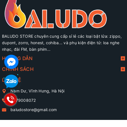
BALUDO STORE chuyên cung cấp sỉ lẻ các loại bật lửa: zippo,
dupont, zorro, honest, cohiba... và phụ kiện điện tử: loa nghe
nhạc, đài FM, bàn phím...
HƯỚNG DẪN
CHÍNH SÁCH
LIÊN HỆ
Nam Dư, Vĩnh Hưng, Hà Nội
0979008072
baludostore@gmail.com