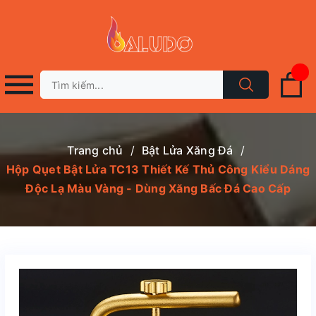
Trang chủ
/
Bật Lửa Xăng Đá
/
Hộp Qụet Bật Lửa TC13 Thiết Kế Thủ Công Kiểu Dáng
Độc Lạ Màu Vàng - Dùng Xăng Bấc Đá Cao Cấp