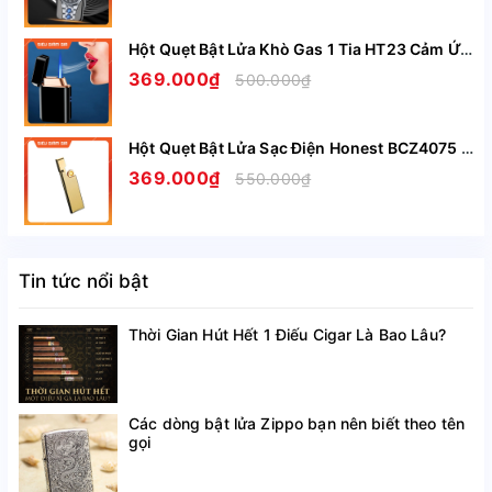
Hột Quẹt Bật Lửa Khò Gas 1 Tia HT23 Cảm Ứng Lắc Tay Có Ô Quan Sát Gas - Giao Màu Ngẫu Nhiên
369.000₫
500.000₫
Hột Quẹt Bật Lửa Sạc Điện Honest BCZ4075 Siêu Mỏng Sạc Nhanh Chỉ Trong 5 Phút - Nhiều Màu
369.000₫
550.000₫
Tin tức nổi bật
Thời Gian Hút Hết 1 Điếu Cigar Là Bao Lâu?
Các dòng bật lửa Zippo bạn nên biết theo tên
gọi