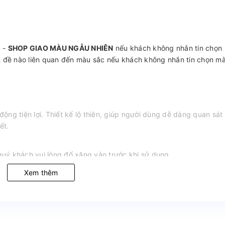
g -
SHOP GIAO MÀU NGẪU NHIÊN
nếu khách không nhắn tin chọn
n đề nào liên quan đến màu sắc nếu khách không nhắn tin chọn mà
 động tiện lợi. Thiết kế lộ thiên, giúp người dùng dễ dàng quan sát
ết.
ý khách vui lòng đổ xăng vào trước khi sử dụng.
Xem thêm