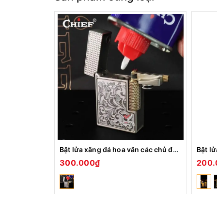
Bật lửa xăng đá hoa văn các chủ đề CHIEF CF-328
300.000₫
200.