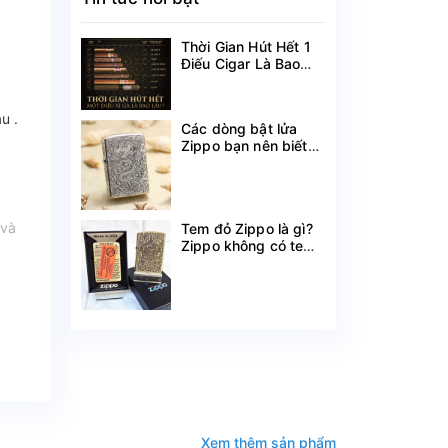
Thời Gian Hút Hết 1
Điếu Cigar Là Bao
Lâu?
u .
Các dòng bật lửa
Zippo bạn nên biết
theo tên gọi
 và
Tem đỏ Zippo là gì?
Zippo không có tem
đỏ có phải hàng
chính hãng?
Xem thêm sản phẩm