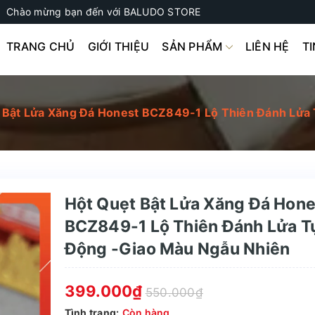
Chào mừng bạn đến với BALUDO STORE
TRANG CHỦ
GIỚI THIỆU
SẢN PHẨM
LIÊN HỆ
T
 Bật Lửa Xăng Đá Honest BCZ849-1 Lộ Thiên Đánh Lửa
Hột Quẹt Bật Lửa Xăng Đá Hone
BCZ849-1 Lộ Thiên Đánh Lửa T
Động -Giao Màu Ngẫu Nhiên
399.000₫
550.000₫
Tình trạng:
Còn hàng