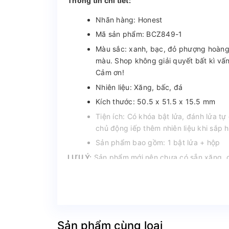
Thông tin chi tiết:
Nhãn hàng: Honest
Mã sản phẩm: BCZ849-1
Màu sắc: xanh, bạc, đỏ phượng hoàn
màu. Shop không giải quyết bất kì vấ
Cảm ơn!
Nhiên liệu: Xăng, bấc, đá
Kích thước: 50.5 x 51.5 x 15.5 mm
Tiện ích: Có khóa bật lửa, đánh lửa tự
chủ động iếp thêm nhiên liệu khi sắp h
Sản phẩm bao gồm: 1 bật lửa + hộp
LƯU Ý:
Sản phẩm mới nên chưa có sẵn xăng, qu
Sản phẩm cùng loại