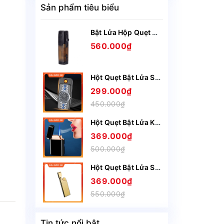
Sản phẩm tiêu biểu
Bật Lửa Hộp Quẹt Gas Lubinski SK44 khò 3 tia nhìn rõ lượng gas, kèm theo đục Cigar cao cấp
560.000₫
Hột Quẹt Bật Lửa Sạc Điện USB Nắp Trượt SZ387 Kiêm Đồng Hồ Cầm Tay Nhỏ Gọn Tiện Lợi -Giao Màu Ngẫu Nhiên
299.000₫
450.000₫
Hột Quẹt Bật Lửa Khò Gas 1 Tia HT23 Cảm Ứng Lắc Tay Có Ô Quan Sát Gas - Giao Màu Ngẫu Nhiên
369.000₫
500.000₫
Hột Quẹt Bật Lửa Sạc Điện Honest BCZ4075 Siêu Mỏng Sạc Nhanh Chỉ Trong 5 Phút - Nhiều Màu
369.000₫
550.000₫
Tin tức nổi bật