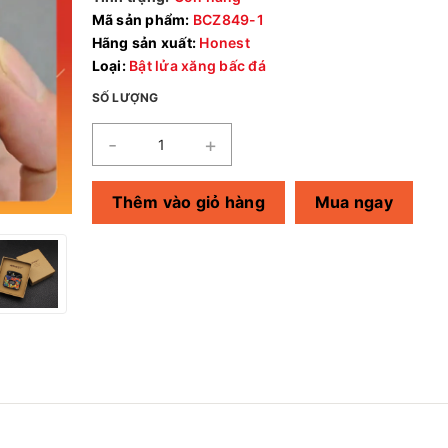
Mã sản phẩm:
BCZ849-1
Hãng sản xuất:
Honest
Loại:
Bật lửa xăng bấc đá
SỐ LƯỢNG
-
+
Thêm vào giỏ hàng
Mua ngay