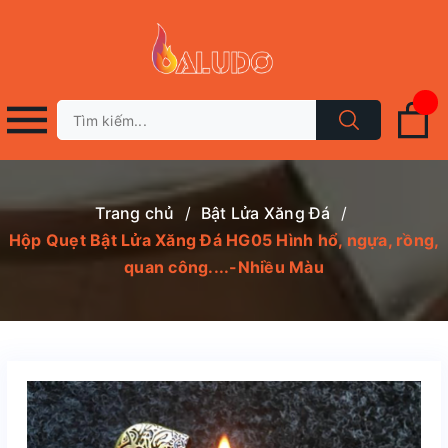
Trang chủ
/
Bật Lửa Xăng Đá
/
Hộp Quẹt Bật Lửa Xăng Đá HG05 Hình hổ, ngựa, rồng,
quan công....-Nhiều Màu