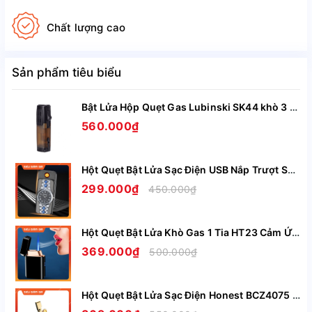
Chất lượng cao
Sản phẩm tiêu biểu
Bật Lửa Hộp Quẹt Gas Lubinski SK44 khò 3 tia nhìn rõ lượng gas, kèm theo đục Cigar cao cấp
560.000₫
Hột Quẹt Bật Lửa Sạc Điện USB Nắp Trượt SZ387 Kiêm Đồng Hồ Cầm Tay Nhỏ Gọn Tiện Lợi -Giao Màu Ngẫu Nhiên
299.000₫
450.000₫
Hột Quẹt Bật Lửa Khò Gas 1 Tia HT23 Cảm Ứng Lắc Tay Có Ô Quan Sát Gas - Giao Màu Ngẫu Nhiên
369.000₫
500.000₫
Hột Quẹt Bật Lửa Sạc Điện Honest BCZ4075 Siêu Mỏng Sạc Nhanh Chỉ Trong 5 Phút - Nhiều Màu