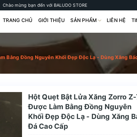
Chào mừng bạn đến với BALUDO STORE
TRANG CHỦ
GIỚI THIỆU
SẢN PHẨM
LIÊN HỆ
T
Làm Bằng Đồng Nguyên Khối Đẹp Độc Lạ - Dùng Xăng Bấ
Hột Quẹt Bật Lửa Xăng Zorro Z-
Được Làm Bằng Đồng Nguyên
Khối Đẹp Độc Lạ - Dùng Xăng B
Đá Cao Cấp