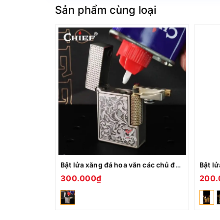
– Chất liệu:
Đồng
Sản phẩm cùng loại
Bật lửa xăng đá hoa văn các chủ đề CHIEF CF-328
300.000₫
200.