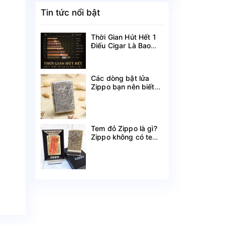
Tin tức nổi bật
Thời Gian Hút Hết 1
Điếu Cigar Là Bao
Lâu?
Các dòng bật lửa
Zippo bạn nên biết
theo tên gọi
Tem đỏ Zippo là gì?
Zippo không có tem
đỏ có phải hàng
chính hãng?