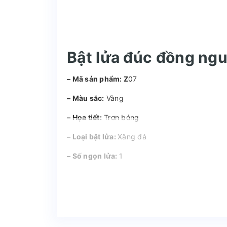
Bật lửa đúc đồng ngu
– Mã sản phẩm: Z
07
– Màu sắc:
Vàng
– Họa tiết:
Trơn bóng
– Loại bật lửa:
Xăng đá
– Số ngọn lửa:
1
– Đánh lửa:
Đá lửa
– Nhiên liệu:
Xăng
– Tiện ích:
Không