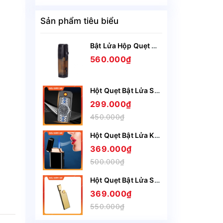
Sản phẩm tiêu biểu
Bật Lửa Hộp Quẹt Gas Lubinski SK44 khò 3 tia nhìn rõ lượng gas, kèm theo đục Cigar cao cấp
560.000₫
Hột Quẹt Bật Lửa Sạc Điện USB Nắp Trượt SZ387 Kiêm Đồng Hồ Cầm Tay Nhỏ Gọn Tiện Lợi -Giao Màu Ngẫu Nhiên
299.000₫
450.000₫
Hột Quẹt Bật Lửa Khò Gas 1 Tia HT23 Cảm Ứng Lắc Tay Có Ô Quan Sát Gas - Giao Màu Ngẫu Nhiên
369.000₫
500.000₫
Hột Quẹt Bật Lửa Sạc Điện Honest BCZ4075 Siêu Mỏng Sạc Nhanh Chỉ Trong 5 Phút - Nhiều Màu
369.000₫
550.000₫