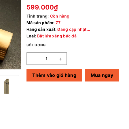
599.000₫
Tình trạng:
Còn hàng
Mã sản phẩm:
Z7
Hãng sản xuất:
Đang cập nhật...
Loại:
Bật lửa xăng bấc đá
SỐ LƯỢNG
-
+
Thêm vào giỏ hàng
Mua ngay