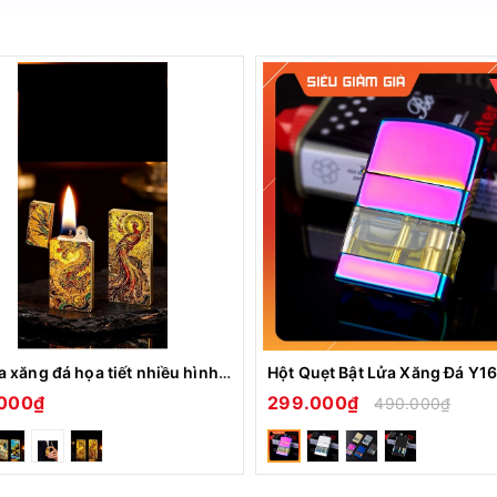
Bật lửa xăng đá họa tiết nhiều hình XD-001
000₫
299.000₫
490.000₫