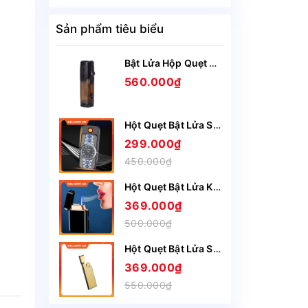
Sản phẩm tiêu biểu
Bật Lửa Hộp Quẹt Gas Lubinski SK44 khò 3 tia nhìn rõ lượng gas, kèm theo đục Cigar cao cấp
560.000₫
Hột Quẹt Bật Lửa Sạc Điện USB Nắp Trượt SZ387 Kiêm Đồng Hồ Cầm Tay Nhỏ Gọn Tiện Lợi -Giao Màu Ngẫu Nhiên
299.000₫
450.000₫
Hột Quẹt Bật Lửa Khò Gas 1 Tia HT23 Cảm Ứng Lắc Tay Có Ô Quan Sát Gas - Giao Màu Ngẫu Nhiên
369.000₫
500.000₫
Hột Quẹt Bật Lửa Sạc Điện Honest BCZ4075 Siêu Mỏng Sạc Nhanh Chỉ Trong 5 Phút - Nhiều Màu
369.000₫
550.000₫