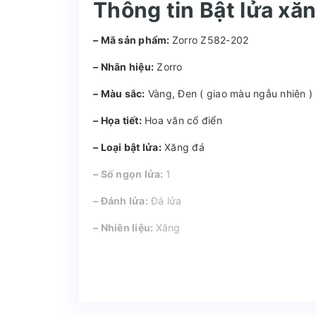
Thông tin Bật lửa xă
– Mã sản phẩm:
Zorro Z582-202
– Nhãn hiệu:
Zorro
– Màu sắc:
Vàng, Đen ( giao màu ngẫu nhiên 
– Họa tiết:
Hoa văn cổ điển
– Loại bật lửa:
Xăng đá
– Số ngọn lửa:
1
– Đánh lửa:
Đá lửa
– Nhiên liệu:
Xăng
– Tiện ích:
Không
– Chất liệu:
Kim loại, Đồng
– Kích thước:
55mm x 41mm x 15mm