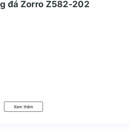
ng đá Zorro Z582-202
)
Xem thêm