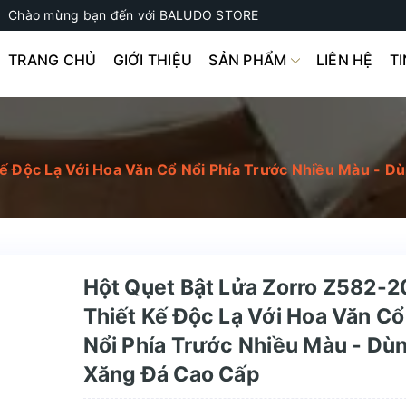
Chào mừng bạn đến với BALUDO STORE
TRANG CHỦ
GIỚI THIỆU
SẢN PHẨM
LIÊN HỆ
T
ế Độc Lạ Với Hoa Văn Cổ Nổi Phía Trước Nhiều Màu - D
Hột Qụet Bật Lửa Zorro Z582-2
Thiết Kế Độc Lạ Với Hoa Văn Cổ
Nổi Phía Trước Nhiều Màu - Dù
Xăng Đá Cao Cấp