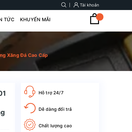
Tài khoản
IN TỨC
KHUYẾN MÃI
ùng Xăng Đá Cao Cấp
01
Hỗ trợ 24/7
Dễ dàng đổi trả
ng
Chất lượng cao