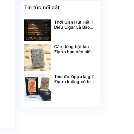
Tin tức nổi bật
Thời Gian Hút Hết 1
Điếu Cigar Là Bao
Lâu?
Các dòng bật lửa
Zippo bạn nên biết
theo tên gọi
Tem đỏ Zippo là gì?
Zippo không có tem
đỏ có phải hàng
chính hãng?