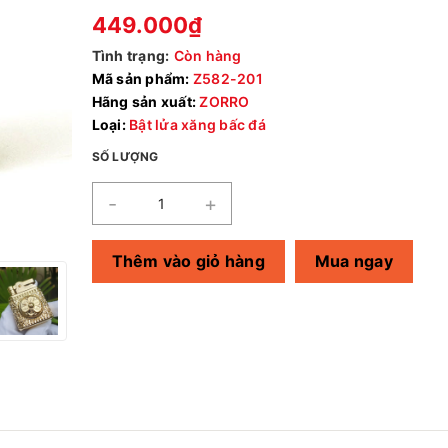
449.000₫
Tình trạng:
Còn hàng
Mã sản phẩm:
Z582-201
Hãng sản xuất:
ZORRO
Loại:
Bật lửa xăng bấc đá
SỐ LƯỢNG
-
+
Thêm vào giỏ hàng
Mua ngay