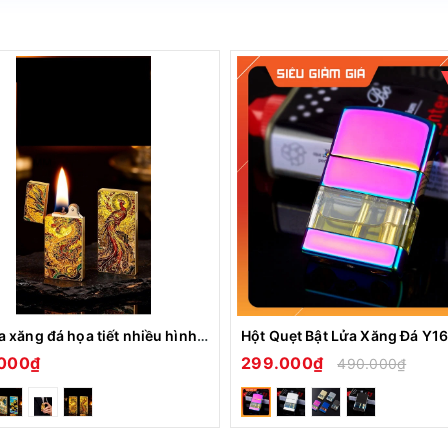
iấy tờ chính hãng Zorro
Bật lửa xăng đá họa tiết nhiều hình XD-001
000₫
299.000₫
490.000₫