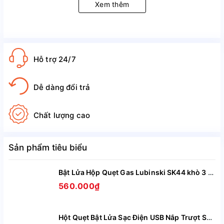
Xem thêm
+ Công Suất : 3W
+ Phương thức kết nối: Kết nối Bluetooth. TF, USB
+ Bluetooth: 5.0
Hỗ trợ 24/7
+ Khoảng cách kết nối: 10m
+ Dải tần số: 100HZ-20KHZ
Dễ dàng đổi trả
+ Chất Liệu : Nhựa AB
Chất lượng cao
Sản phẩm tiêu biểu
Bật Lửa Hộp Quẹt Gas Lubinski SK44 khò 3 tia nhìn rõ lượng gas, kèm theo đục Cigar cao cấp
560.000₫
Hột Quẹt Bật Lửa Sạc Điện USB Nắp Trượt SZ387 Kiêm Đồng Hồ Cầm Tay Nhỏ Gọn Tiện Lợi -Giao Màu Ngẫu Nhiên