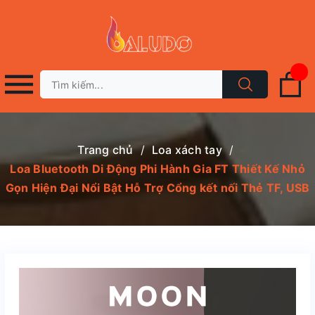
Trang chủ
/
Loa xách tay
/
Loa Bluetooth Di Động Phi Hành Gia FT Thiết Kế Nhỏ
Gọn Hiện Đại Nổi Bật Hỗ Trợ Cổng kết nối Thẻ TF, USB