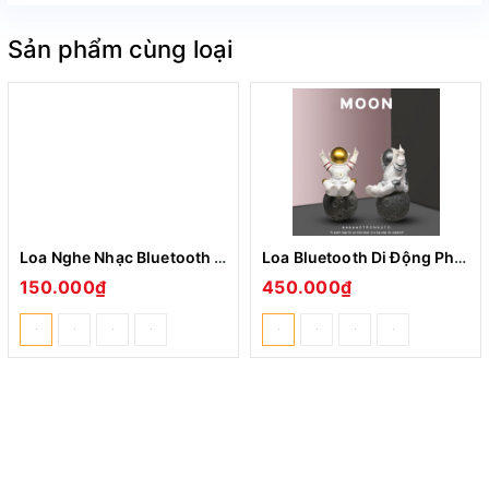
Sản phẩm cùng loại
Loa Nghe Nhạc Bluetooth Mini ST-280 Kiêm Giá Đỡ Điện Thoại Silocon Độ Hút Dính Tốt - Nhiều Màu
Loa Bluetooth Di Động Phi Hành Gia FT Thiết Kế Nhỏ Gọn Hiện Đại Nổi Bật Hỗ Trợ Cổng kết nối Thẻ TF, USB
150.000₫
450.000₫