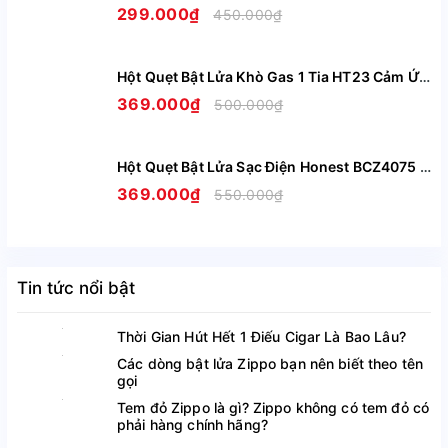
299.000₫
450.000₫
Hột Quẹt Bật Lửa Khò Gas 1 Tia HT23 Cảm Ứng Lắc Tay Có Ô Quan Sát Gas - Giao Màu Ngẫu Nhiên
369.000₫
500.000₫
Hột Quẹt Bật Lửa Sạc Điện Honest BCZ4075 Siêu Mỏng Sạc Nhanh Chỉ Trong 5 Phút - Nhiều Màu
369.000₫
550.000₫
Tin tức nổi bật
Thời Gian Hút Hết 1 Điếu Cigar Là Bao Lâu?
Các dòng bật lửa Zippo bạn nên biết theo tên
gọi
Tem đỏ Zippo là gì? Zippo không có tem đỏ có
phải hàng chính hãng?