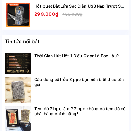
Hột Quẹt Bật Lửa Sạc Điện USB Nắp Trượt SZ387 Kiêm Đồng Hồ Cầm Tay Nhỏ Gọn Tiện Lợi -Giao Màu Ngẫu Nhiên
299.000₫
450.000₫
Tin tức nổi bật
Thời Gian Hút Hết 1 Điếu Cigar Là Bao Lâu?
Các dòng bật lửa Zippo bạn nên biết theo tên
gọi
Tem đỏ Zippo là gì? Zippo không có tem đỏ có
phải hàng chính hãng?