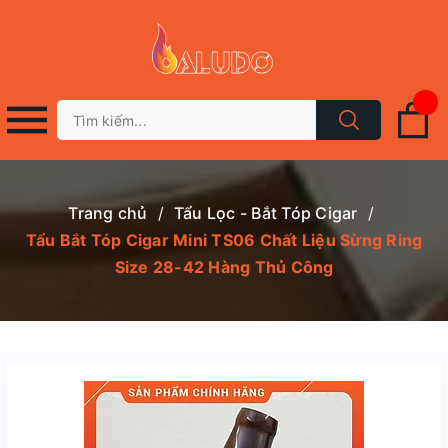
Trang chủ
/
Tẩu Lọc - Bắt Tóp Cigar
/
Tẩu Bắt Tóp Cigar Mini TS06 Chất Liệu Sừng Ring
Size 28-42 Hàng Thủ Công