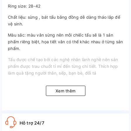
Ring size: 28-42
Chất liệu: sừng , bát tẩu bằng đồng dễ dàng tháo lắp để
vệ sinh.
Màu sắc: màu vân sừng nên mỗi chiếc tẩu sẽ là 1 sản
phẩm riêng biệt, họa tiết vân có thể khác nhau ở từng sản
phẩm.
Tẩu được chế tạo bởi các nghệ nhân lành nghề nên sản
phẩm được trau chuốt tỉ mỉ đến từng chi tiết. Thích hợp
làm quà tặng người thân, sếp, bạn bè, đối tá
Sản phẩm bao gồm:
1 chiếc tẩu TS06
Xem thêm
Hỗ trợ 24/7