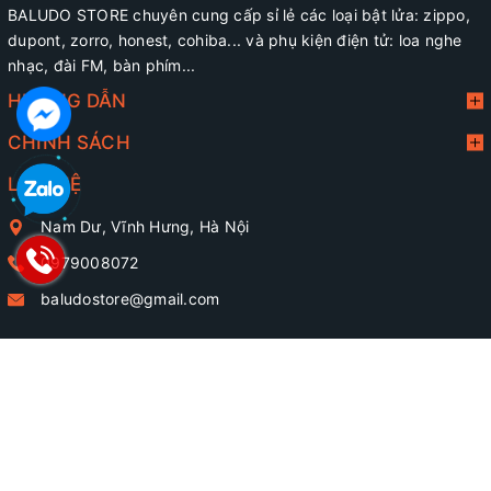
BALUDO STORE chuyên cung cấp sỉ lẻ các loại bật lửa: zippo,
dupont, zorro, honest, cohiba... và phụ kiện điện tử: loa nghe
nhạc, đài FM, bàn phím...
HƯỚNG DẪN
CHÍNH SÁCH
LIÊN HỆ
Nam Dư, Vĩnh Hưng, Hà Nội
0979008072
baludostore@gmail.com
@ Bản quyền thuộc về
BALUDO STORE
Cung cấp bởi
Sapo