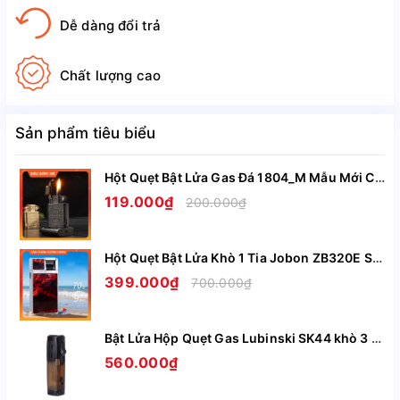
Dễ dàng đổi trả
Chất lượng cao
Sản phẩm tiêu biểu
Hột Quẹt Bật Lửa Gas Đá 1804_M Mẫu Mới Có Buồng Chắn Gió
119.000₫
200.000₫
Hột Quẹt Bật Lửa Khò 1 Tia Jobon ZB320E Siêu Mỏng Khảm Trai Hai Mặt Nhiều Màu
399.000₫
700.000₫
Bật Lửa Hộp Quẹt Gas Lubinski SK44 khò 3 tia nhìn rõ lượng gas, kèm theo đục Cigar cao cấp
560.000₫