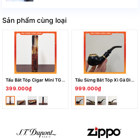
Sản phẩm cùng loại
Tẩu Bắt Tóp Cigar Mini TG011 Hàng Thủ Công Bằng Gỗ Chất Lượng Cao
Tẩu Sừng Bắt Tóp Xì Gà Điếu Cuối TS11 Ring Size 42-57 -Món Quà Ý Nghĩa
399.000₫
999.000₫